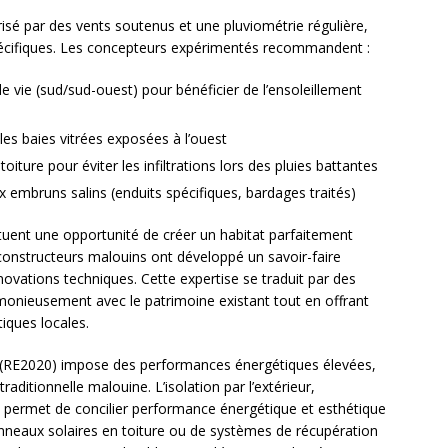
risé par des vents soutenus et une pluviométrie régulière,
pécifiques. Les concepteurs expérimentés recommandent :
e vie (sud/sud-ouest) pour bénéficier de l’ensoleillement
les baies vitrées exposées à l’ouest
iture pour éviter les infiltrations lors des pluies battantes
 embruns salins (enduits spécifiques, bardages traités)
tituent une opportunité de créer un habitat parfaitement
 constructeurs malouins ont développé un savoir-faire
innovations techniques. Cette expertise se traduit par des
onieusement avec le patrimoine existant tout en offrant
iques locales.
 (RE2020) impose des performances énergétiques élevées,
aditionnelle malouine. L’isolation par l’extérieur,
, permet de concilier performance énergétique et esthétique
anneaux solaires en toiture ou de systèmes de récupération