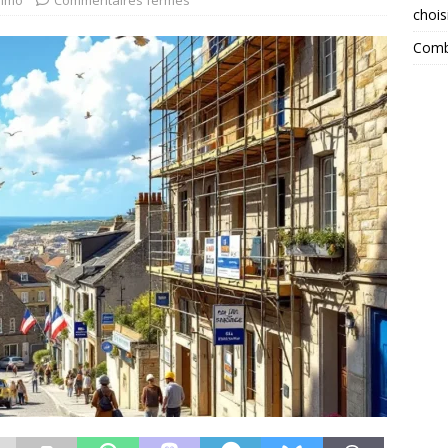
mmo
Commentaires fermés
chois
Combi