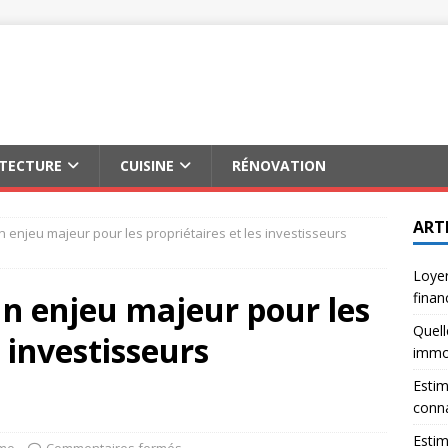
ITECTURE
CUISINE
RÉNOVATION
ART
un enjeu majeur pour les propriétaires et les investisseurs
Loyer
 un enjeu majeur pour les
finan
Quell
s investisseurs
immob
Estim
conna
Estim