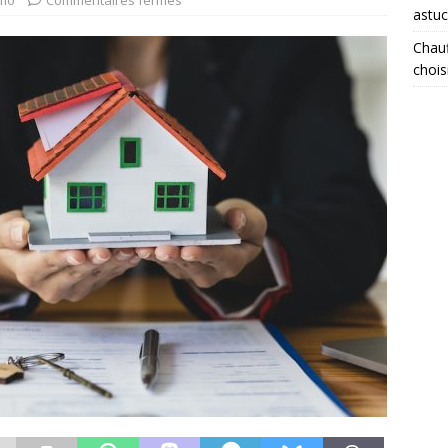
mo
Commentaires fermés
astuc
Chauf
chois