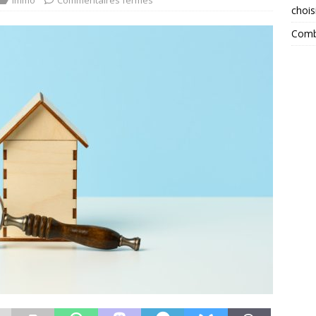
Immo
Commentaires fermés
chois
Combi