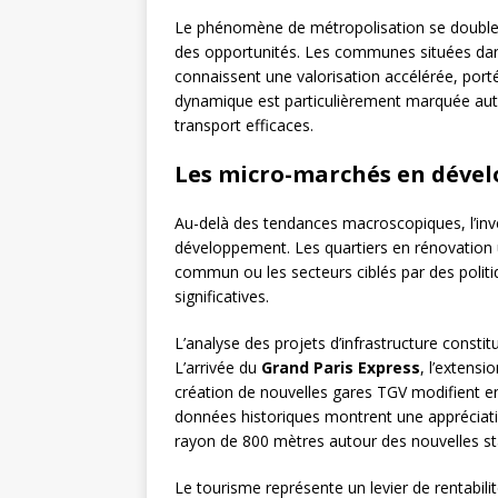
Le phénomène de métropolisation se double d
des opportunités. Les communes situées da
connaissent une valorisation accélérée, porté
dynamique est particulièrement marquée auto
transport efficaces.
Les micro-marchés en déve
Au-delà des tendances macroscopiques, l’inves
développement. Les quartiers en rénovation 
commun ou les secteurs ciblés par des polit
significatives.
L’analyse des projets d’infrastructure constit
L’arrivée du
Grand Paris Express
, l’extens
création de nouvelles gares TGV modifient en 
données historiques montrent une appréciat
rayon de 800 mètres autour des nouvelles s
Le tourisme représente un levier de rentabilit