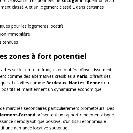
cote croissante. Les données de
SeLoger
indiquent un écart
ement classé A et un logement classé E dans certaines
ques pour les logements locatifs
ation immobilière
s tendues
s zones à fort potentiel
rtes sur le territoire français en matière d’investissement
ment comme des alternatives crédibles à
Paris
, offrant des
isques. Les villes comme
Bordeaux
,
Nantes
,
Rennes
ou
res positifs et maintiennent un dynamisme économique
 de marchés secondaires particulièrement prometteurs. Des
lermont-Ferrand
présentent un rapport rendement/risque
croissance démographique positive, d’un tissu économique
rantit une demande locative soutenue.