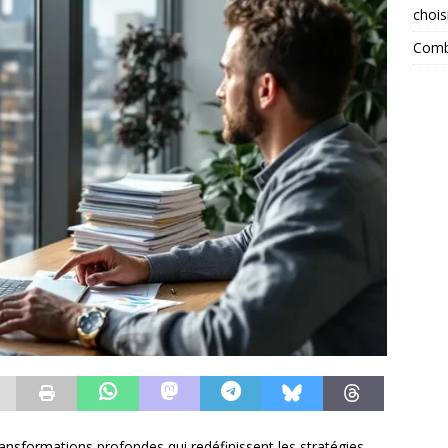
chois
Combi
ansformations profondes qui redéfinissent les stratégies