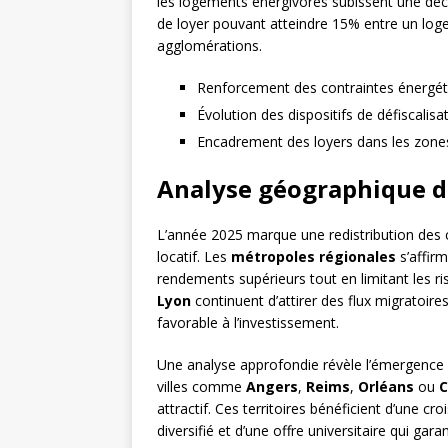
les logements énergivores subissent une dé
de loyer pouvant atteindre 15% entre un log
agglomérations.
Renforcement des contraintes énergéti
Évolution des dispositifs de défiscalis
Encadrement des loyers dans les zone
Analyse géographique de
L’année 2025 marque une redistribution des ca
locatif. Les
métropoles régionales
s’affir
rendements supérieurs tout en limitant les r
Lyon
continuent d’attirer des flux migratoi
favorable à l’investissement.
Une analyse approfondie révèle l’émergence
villes comme
Angers
,
Reims
,
Orléans
ou
C
attractif. Ces territoires bénéficient d’une 
diversifié et d’une offre universitaire qui ga