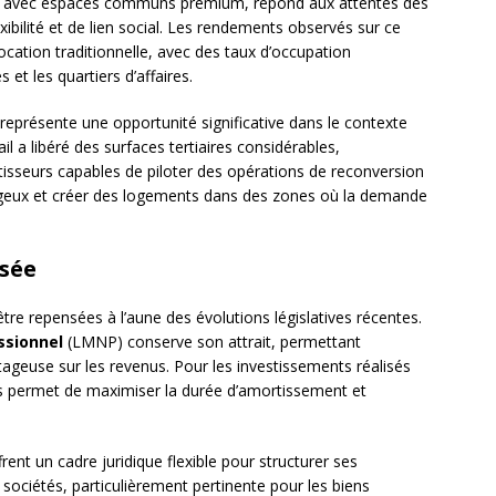
s avec espaces communs premium, répond aux attentes des
xibilité et de lien social. Les rendements observés sur ce
ation traditionnelle, avec des taux d’occupation
 et les quartiers d’affaires.
eprésente une opportunité significative dans le contexte
l a libéré des surfaces tertiaires considérables,
tisseurs capables de piloter des opérations de reconversion
tageux et créer des logements dans des zones où la demande
nsée
être repensées à l’aune des évolutions législatives récentes.
ssionnel
(LMNP) conserve son attrait, permettant
tageuse sur les revenus. Pour les investissements réalisés
nts permet de maximiser la durée d’amortissement et
frent un cadre juridique flexible pour structurer ses
 sociétés, particulièrement pertinente pour les biens