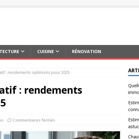
ITECTURE
CUISINE
RÉNOVATION
ART
atif : rendements optimisés pour 2025
Quell
atif : rendements
immob
25
Estim
conna
Estim
mo
Commentaires fermés
astuc
Chauf