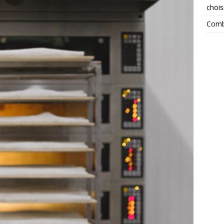
chois
Combi