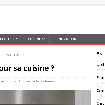
ITECTURE
CUISINE
RÉNOVATION
ART
 pour sa cuisine ?
Quell
our sa cuisine ?
immob
Estim
Cuisine
Commentaires fermés
conna
Estim
astuc
Chauf