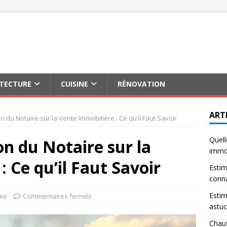
ITECTURE
CUISINE
RÉNOVATION
ART
du Notaire sur la Vente Immobilière : Ce qu’il Faut Savoir
Quell
n du Notaire sur la
immob
 Ce qu’il Faut Savoir
Estim
conna
Estim
mo
Commentaires fermés
astuc
Chauf