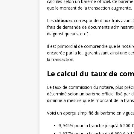
calculés selon un barème officiel. Ce barème 
que le montant de la transaction augmente.
Les
débours
correspondent aux frais avancés
frais de demande de documents administratif
diagnostiqueurs, etc.).
Il est primordial de comprendre que le notai
encadrée par la loi, garantissant ainsi une cer
la transaction.
Le calcul du taux de co
Le taux de commission du notaire, plus pré
déterminé selon un barème officiel fixé par d
diminue à mesure que le montant de la tran
Voici un aperçu simplifié du barème en vigueu
3,945% pour la tranche jusqu’à 6 500 €
1,627% pour la tranche de 6 500 € à 1