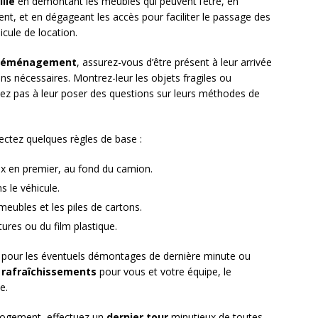
ille
en démontant les meubles qui peuvent l’être, en
t, et en dégageant les accès pour faciliter le passage des
cule de location.
 déménagement
, assurez-vous d’être présent à leur arrivée
ions nécessaires. Montrez-leur les objets fragiles ou
itez pas à leur poser des questions sur leurs méthodes de
tez quelques règles de base :
ux en premier, au fond du camion.
 le véhicule.
meubles et les piles de cartons.
res ou du film plastique.
pour les éventuels démontages de dernière minute ou
s
rafraîchissements
pour vous et votre équipe, le
e.
 logement, effectuez un
dernier tour
minutieux de toutes