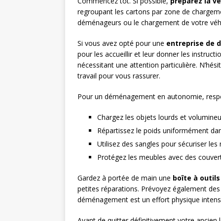
Commencez tôt. Si possible,
préparez la ve
regroupant les cartons par zone de chargemen
déménageurs ou le chargement de votre véhi
Si vous avez opté pour une
entreprise de
pour les accueillir et leur donner les instruct
nécessitant une attention particulière. N’hés
travail pour vous rassurer.
Pour un déménagement en autonomie, respec
Chargez les objets lourds et volumine
Répartissez le poids uniformément dans
Utilisez des sangles pour sécuriser les 
Protégez les meubles avec des couvertu
Gardez à portée de main une
boîte à outils
petites réparations. Prévoyez également de
déménagement est un effort physique intens
Avant de quitter définitivement votre ancien