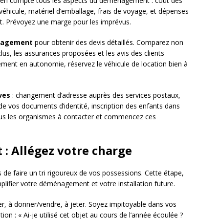
en compte tous les aspects du déménagement : coût des
éhicule, matériel d’emballage, frais de voyage, et dépenses
ent. Prévoyez une marge pour les imprévus.
nagement
pour obtenir des devis détaillés. Comparez non
clus, les assurances proposées et les avis des clients
ent en autonomie, réservez le véhicule de location bien à
ves
: changement d’adresse auprès des services postaux,
 de vos documents d’identité, inscription des enfants dans
 tous les organismes à contacter et commencez ces
: Allégez votre charge
 de faire un tri rigoureux de vos possessions. Cette étape,
lifier votre déménagement et votre installation future.
er, à donner/vendre, à jeter. Soyez impitoyable dans vos
n : « Ai-je utilisé cet objet au cours de l’année écoulée ?