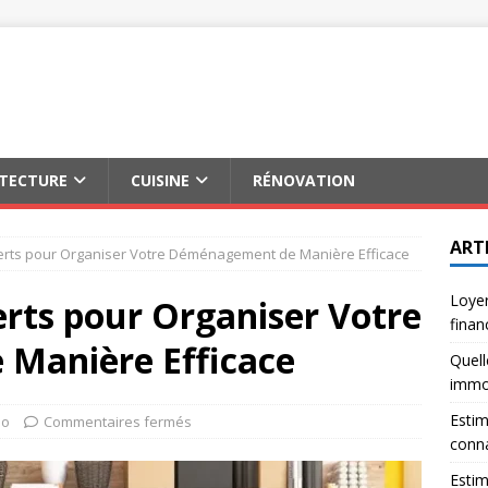
ITECTURE
CUISINE
RÉNOVATION
ART
erts pour Organiser Votre Déménagement de Manière Efficace
Loyer
erts pour Organiser Votre
finan
Manière Efficace
Quell
immob
Estim
mo
Commentaires fermés
conna
Estim