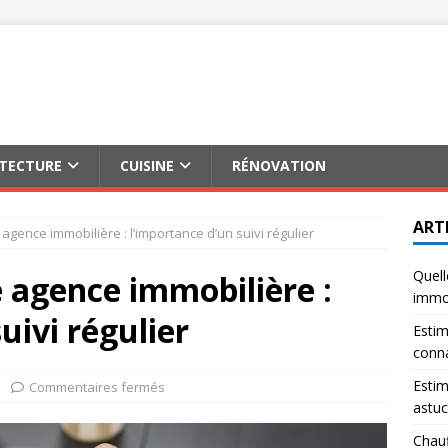
ITECTURE
CUISINE
RÉNOVATION
ART
 agence immobilière : l’importance d’un suivi régulier
Quell
e agence immobilière :
immob
uivi régulier
Estim
conna
Estim
Commentaires fermés
astuc
Chauf