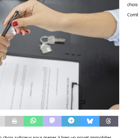
chois
Combi
n choix judicieux pour mener à bien un projet immobilier,