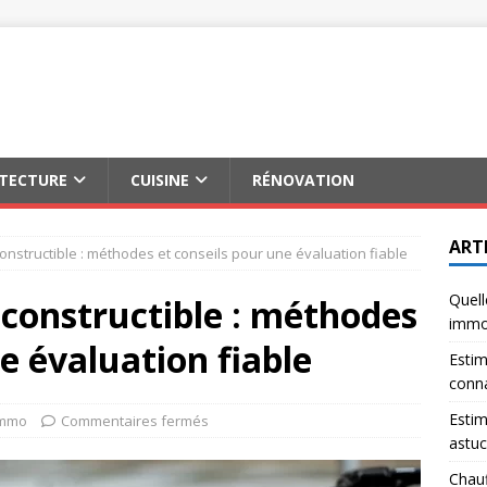
ITECTURE
CUISINE
RÉNOVATION
ART
constructible : méthodes et conseils pour une évaluation fiable
Quell
 constructible : méthodes
immob
e évaluation fiable
Estim
conna
Estim
Immo
Commentaires fermés
astuc
Chauf