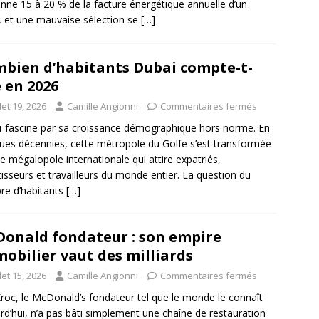
ne 15 à 20 % de la facture énergétique annuelle d’un
, et une mauvaise sélection se
[…]
bien d’habitants Dubai compte-t-
e en 2026
llet 19, 2026
Camille Angionni
Commentaires fermés
 fascine par sa croissance démographique hors norme. En
ues décennies, cette métropole du Golfe s’est transformée
e mégalopole internationale qui attire expatriés,
tisseurs et travailleurs du monde entier. La question du
e d’habitants
[…]
onald fondateur : son empire
obilier vaut des milliards
llet 15, 2026
Camille Angionni
Commentaires fermés
roc, le McDonald’s fondateur tel que le monde le connaît
rd’hui, n’a pas bâti simplement une chaîne de restauration