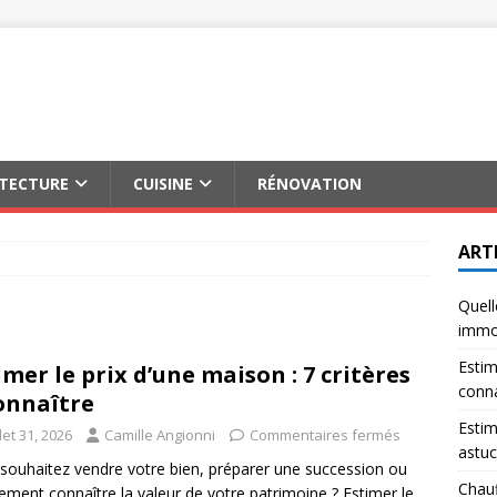
ITECTURE
CUISINE
RÉNOVATION
ART
Quell
immob
Estim
imer le prix d’une maison : 7 critères
conna
onnaître
Estim
llet 31, 2026
Camille Angionni
Commentaires fermés
astuc
souhaitez vendre votre bien, préparer une succession ou
Chauf
ement connaître la valeur de votre patrimoine ? Estimer le