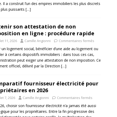
e. Il a construit l’un des empires immobiliers les plus discrets
s plus puissants
[…]
enir son attestation de non
osition en ligne : procédure rapide
llet 11, 2026
Camille Angionni
Commentaires fermés
 un logement social, bénéficier d’une aide au logement ou
er à certains dispositifs immobiliers : dans tous ces cas,
inistration peut exiger une attestation de non imposition. Ce
ent officiel, délivré par la Direction
[…]
paratif fournisseur électricité pour
priétaires en 2026
llet 7, 2026
Camille Angionni
Commentaires fermés
26, choisir son fournisseur électricité n’a jamais été aussi
égique pour les propriétaires. Entre la fin progressive des