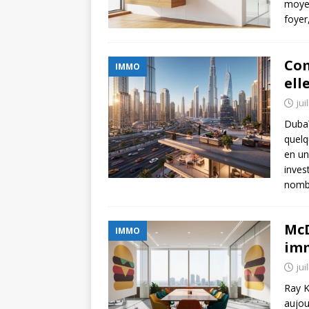
moyen
foyer
Com
IMMO
ell
jui
Dubaï
quelq
en un
inves
nombr
McD
IMMO
imm
jui
Ray K
aujou