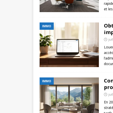
rapid
et le
Obt
IMMO
imp
jui
Louer
accéd
l’adm
docum
Com
IMMO
pro
jui
En 20
strat