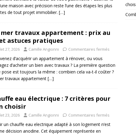
chois
d’une maison avec précision reste l’une des étapes les plus
ates de tout projet immobilier.
[…]
Combi
imer travaux appartement : prix au
et astuces pratiques
llet 27, 2026
Camille Angionni
Commentaires fermés
venez d’acquérir un appartement à rénover, ou vous
agez d’acheter un bien avec travaux ? La première question
e pose est toujours la même : combien cela va-t-il coûter ?
er travaux appartement
[…]
uffe eau électrique : 7 critères pour
n choisir
llet 23, 2026
Camille Angionni
Commentaires fermés
ir un chauffe eau electrique adapté à son logement n’est
ne décision anodine. Cet équipement représente en