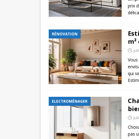
prix 
délic
Est
RÉNOVATION
m² 
jui
Vous 
envis
qui s
Estim
Cha
ELECTROMÉNAGER
bie
jui
Chois
pas u