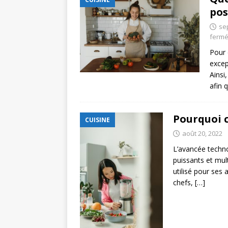
pos
se
ferm
Pour 
excep
Ainsi
afin 
Pourquoi c
CUISINE
août 20, 2022
L’avancée techno
puissants et mult
utilisé pour ses 
chefs,
[…]