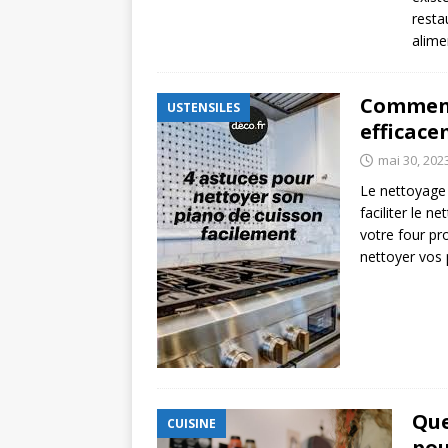
resta
alime
Comment
USTENSILES
efficace
mai 30, 202
Le nettoyage 
faciliter le n
votre four pr
nettoyer vos
Que
CUISINE
pou