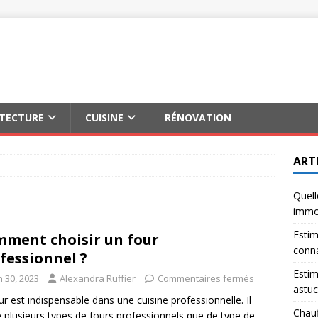
ITECTURE
CUISINE
RÉNOVATION
ART
Quell
immob
Estim
ment choisir un four
conna
fessionnel ?
Estim
n 30, 2023
Alexandra Ruffier
Commentaires fermés
astuc
ur est indispensable dans une cuisine professionnelle. Il
Chauf
e plusieurs types de fours professionnels que de type de