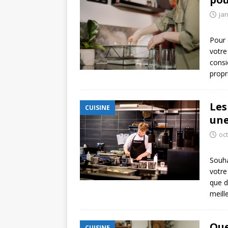
jan
Pour 
votre
consid
propr
Les
CUISINE
une
oc
Souha
votre
que d
meill
Que
CUISINE