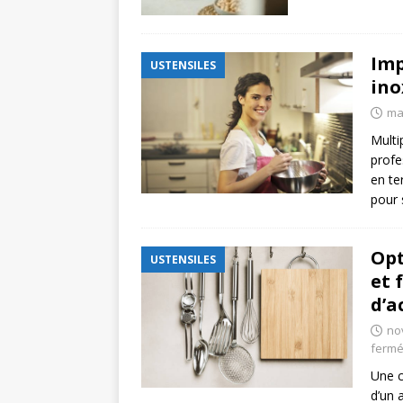
Imp
USTENSILES
ino
ma
Multi
profe
en te
pour
Opt
USTENSILES
et 
d’a
no
ferm
Une c
d’un 