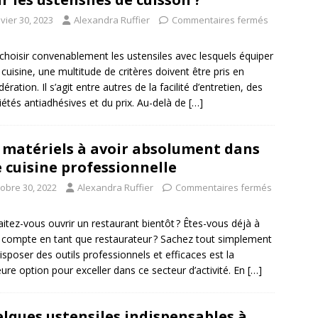
vier 30, 2023
Alexandra Ruffier
Commentaires fermés
choisir convenablement les ustensiles avec lesquels équiper
 cuisine, une multitude de critères doivent être pris en
ération. Il s’agit entre autres de la facilité d’entretien, des
iétés antiadhésives et du prix. Au-delà de
[…]
 matériels à avoir absolument dans
 cuisine professionnelle
tobre 30, 2022
Alexandra Ruffier
Commentaires fermés
itez-vous ouvrir un restaurant bientôt ? Êtes-vous déjà à
 compte en tant que restaurateur ? Sachez tout simplement
isposer des outils professionnels et efficaces est la
eure option pour exceller dans ce secteur d’activité. En
[…]
lques ustensiles indispensables à