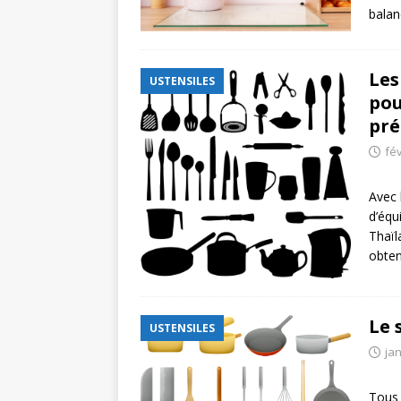
balan
Les
USTENSILES
pou
pré
fév
Avec 
d’équ
Thaïl
obten
Le 
USTENSILES
jan
Tous 