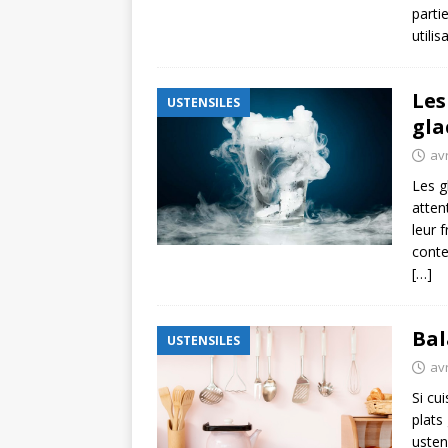
parti
utili
Les
USTENSILES
gla
avr
Les g
atten
leur f
conte
[…]
Bal
USTENSILES
avr
Si cu
plats
usten