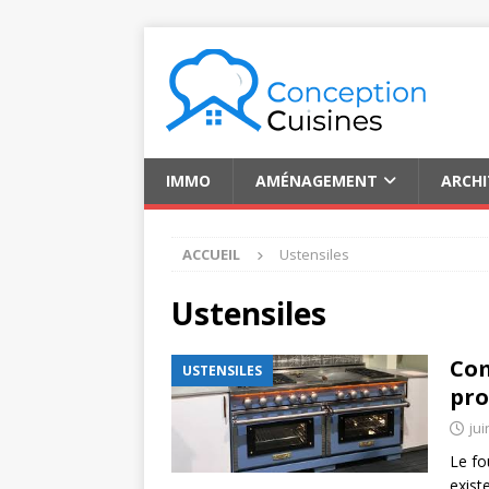
IMMO
AMÉNAGEMENT
ARCH
ACCUEIL
Ustensiles
Ustensiles
Com
USTENSILES
pro
jui
Le fo
exist