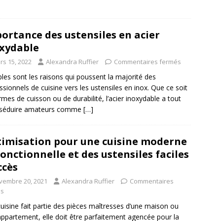
ortance des ustensiles en acier
xydable
rs 15, 2022
Alexandra Ruffier
Commentaires fermés
ples sont les raisons qui poussent la majorité des
ssionnels de cuisine vers les ustensiles en inox. Que ce soit
rmes de cuisson ou de durabilité, l’acier inoxydable a tout
 séduire amateurs comme
[…]
imisation pour une cuisine moderne
fonctionnelle et des ustensiles faciles
ccès
vembre 20, 2021
Alexandra Ruffier
Commentaires
és
uisine fait partie des pièces maîtresses d’une maison ou
appartement, elle doit être parfaitement agencée pour la