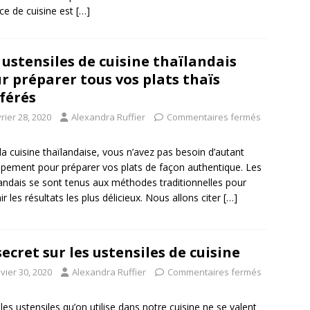
ce de cuisine est
[…]
 ustensiles de cuisine thaïlandais
r préparer tous vos plats thaïs
férés
rier 28, 2020
Alexandra Ruffier
Commentaires fermés
la cuisine thaïlandaise, vous n’avez pas besoin d’autant
ipement pour préparer vos plats de façon authentique. Les
andais se sont tenus aux méthodes traditionnelles pour
ir les résultats les plus délicieux. Nous allons citer
[…]
secret sur les ustensiles de cuisine
vier 30, 2020
Alexandra Ruffier
Commentaires fermés
les ustensiles qu’on utilise dans notre cuisine ne se valent