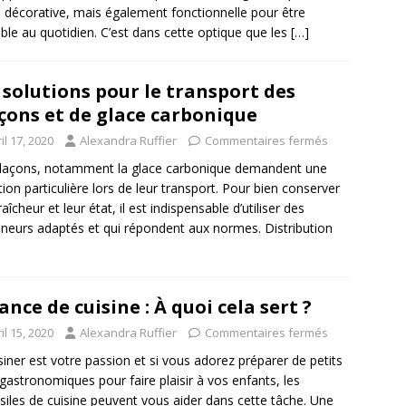
e décorative, mais également fonctionnelle pour être
sable au quotidien. C’est dans cette optique que les
[…]
 solutions pour le transport des
çons et de glace carbonique
il 17, 2020
Alexandra Ruffier
Commentaires fermés
laçons, notamment la glace carbonique demandent une
tion particulière lors de leur transport. Pour bien conserver
raîcheur et leur état, il est indispensable d’utiliser des
neurs adaptés et qui répondent aux normes. Distribution
ance de cuisine : À quoi cela sert ?
il 15, 2020
Alexandra Ruffier
Commentaires fermés
isiner est votre passion et si vous adorez préparer de petits
 gastronomiques pour faire plaisir à vos enfants, les
siles de cuisine peuvent vous aider dans cette tâche. Une