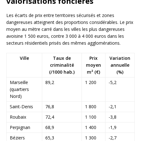
valorisations foncières
Les écarts de prix entre territoires sécurisés et zones
dangereuses atteignent des proportions considérables. Le prix
moyen au mètre carré dans les villes les plus dangereuses
avoisine 1 500 euros, contre 3 000 à 4 000 euros dans les
secteurs résidentiels prisés des mêmes agglomérations.
Ville
Taux de
Prix
Variation
criminalité
moyen
annuelle
(/1000 hab.)
m² (€)
(%)
Marseille
89,2
1 200
-5,2
(quartiers
Nord)
Saint-Denis
76,8
1 800
-2,1
Roubaix
72,4
1 100
-3,8
Perpignan
68,9
1 400
-1,9
Béziers
65,3
1 300
-2,7