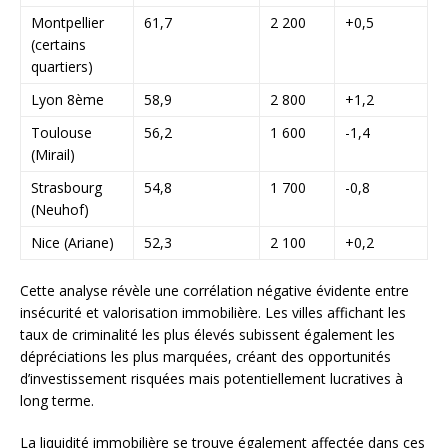
Montpellier
61,7
2 200
+0,5
(certains
quartiers)
Lyon 8ème
58,9
2 800
+1,2
Toulouse
56,2
1 600
-1,4
(Mirail)
Strasbourg
54,8
1 700
-0,8
(Neuhof)
Nice (Ariane)
52,3
2 100
+0,2
Cette analyse révèle une corrélation négative évidente entre
insécurité et valorisation immobilière. Les villes affichant les
taux de criminalité les plus élevés subissent également les
dépréciations les plus marquées, créant des opportunités
d’investissement risquées mais potentiellement lucratives à
long terme.
La liquidité immobilière se trouve également affectée dans ces