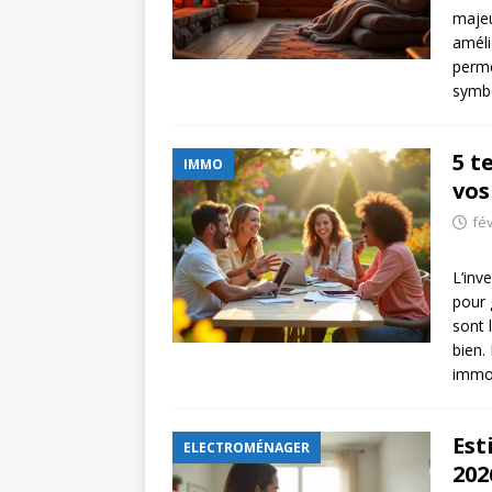
majeu
améli
perme
symbo
5 t
IMMO
vos
fév
L’inv
pour 
sont 
bien.
immob
Est
ELECTROMÉNAGER
202