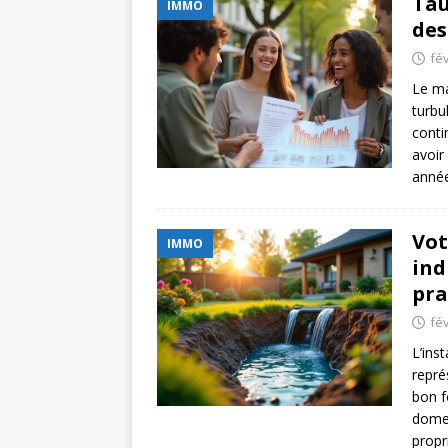
Tau
IMMO
des
fév
Le ma
turbu
conti
avoir
année
Vot
IMMO
ind
pra
fév
L’ins
repré
bon f
domes
propr