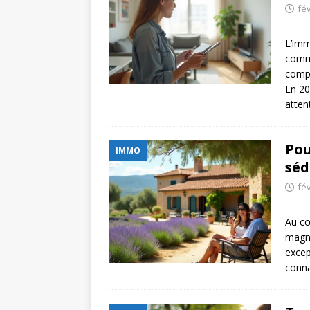
fév
L’imm
comme
compé
En 20
atte
Pou
IMMO
séd
fév
Au cœ
magné
excep
conna