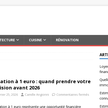
ITECTURE
CUISINE
RÉNOVATION
ART
Loyer
finan
Quell
lation à 1 euro : quand prendre votre
immob
ision avant 2026
Estim
rier 25, 2026
Camille Angionni
Commentaires fermés
conna
Estim
lation à 1 euro représente une opportunité financière