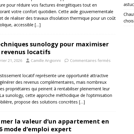
astuc
re pour réduire vos factures énergétiques tout en
orant votre confort quotidien. Cette aide gouvernementale
Chauf
t de réaliser des travaux d’isolation thermique pour un coût
chois
lique, accessible
[…]
echniques sunology pour maximiser
 revenus locatifs
rier 21, 2026
Camille Angionni
Commentaires fermés
estissement locatif représente une opportunité attractive
générer des revenus complémentaires, mais nombreux
les propriétaires qui peinent à rentabiliser pleinement leur
 La sunology, cette approche méthodique de l’optimisation
ilière, propose des solutions concrètes
[…]
imer la valeur d’un appartement en
6 mode d’emploi expert