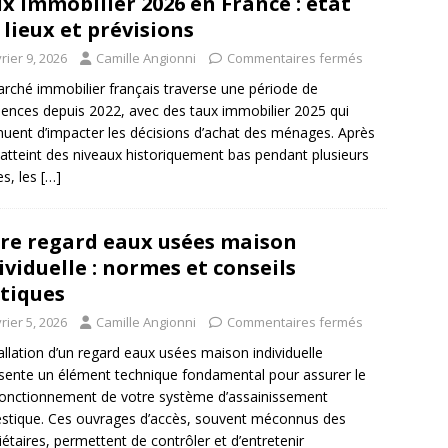
x immobilier 2026 en France : état
 lieux et prévisions
rier 9, 2026
Camille Angionni
Commentaires fermés
rché immobilier français traverse une période de
lences depuis 2022, avec des taux immobilier 2025 qui
nuent d’impacter les décisions d’achat des ménages. Après
 atteint des niveaux historiquement bas pendant plusieurs
s, les
[…]
re regard eaux usées maison
ividuelle : normes et conseils
tiques
rier 5, 2026
Camille Angionni
Commentaires fermés
tallation d’un regard eaux usées maison individuelle
sente un élément technique fondamental pour assurer le
onctionnement de votre système d’assainissement
tique. Ces ouvrages d’accès, souvent méconnus des
iétaires, permettent de contrôler et d’entretenir