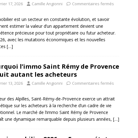
rier 17, 2026
Camille Angionni
Commentaires fermés
obilier est un secteur en constante évolution, et savoir
nt estimer la valeur d’un appartement devient une
tence précieuse pour tout propriétaire ou futur acheteur.
26, avec les mutations économiques et les nouvelles
ntes
[…]
rquoi l’immo Saint Rémy de Provence
uit autant les acheteurs
rier 13, 2026
Camille Angionni
Commentaires fermés
ur des Alpilles, Saint-Rémy-de-Provence exerce un attrait
tique sur les acheteurs à la recherche d’un cadre de vie
tionnel. Le marché de l’immo Saint Rémy de Provence
ît une dynamique remarquable depuis plusieurs années,
[…]