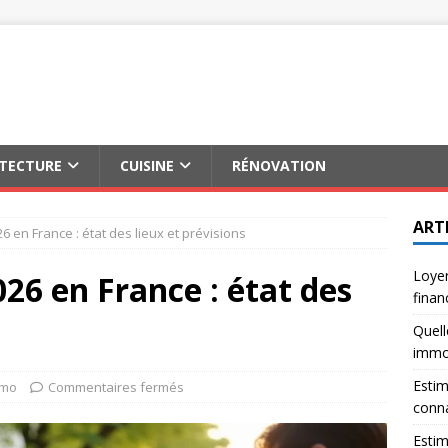
ITECTURE
CUISINE
RÉNOVATION
ART
6 en France : état des lieux et prévisions
Loyer
26 en France : état des
finan
Quell
immob
Estim
mmo
Commentaires fermés
conna
Estim