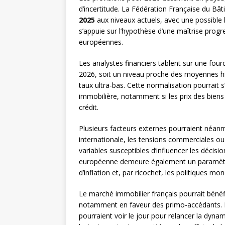
d’incertitude. La Fédération Française du Bât
2025
aux niveaux actuels, avec une possible
s’appuie sur l’hypothèse d’une maîtrise progre
européennes.
Les analystes financiers tablent sur une fou
2026, soit un niveau proche des moyennes hi
taux ultra-bas. Cette normalisation pourrait 
immobilière, notamment si les prix des biens
crédit.
Plusieurs facteurs externes pourraient néanm
internationale, les tensions commerciales ou 
variables susceptibles d’influencer les décis
européenne demeure également un paramètre à
d’inflation et, par ricochet, les politiques mon
Le marché immobilier français pourrait bé
notamment en faveur des primo-accédants. De
pourraient voir le jour pour relancer la dynam