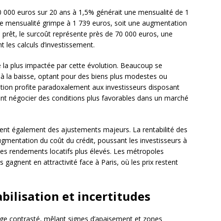
300 000 euros sur 20 ans à 1,5% générait une mensualité de 1
e mensualité grimpe à 1 739 euros, soit une augmentation
u prêt, le surcoût représente près de 70 000 euros, une
 les calculs d’investissement.
 la plus impactée par cette évolution. Beaucoup se
s à la baisse, optant pour des biens plus modestes ou
tuation profite paradoxalement aux investisseurs disposant
nt négocier des conditions plus favorables dans un marché
ssent également des ajustements majeurs. La rentabilité des
mentation du coût du crédit, poussant les investisseurs à
des rendements locatifs plus élevés. Les métropoles
gnent en attractivité face à Paris, où les prix restent
abilisation et incertitudes
ge contrasté, mêlant signes d’apaisement et zones