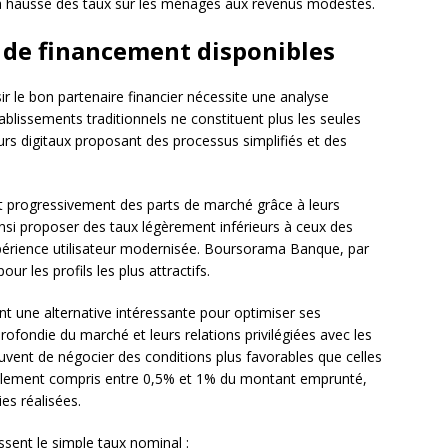
 la hausse des taux sur les ménages aux revenus modestes.
 de financement disponibles
sir le bon partenaire financier nécessite une analyse
blissements traditionnels ne constituent plus les seules
rs digitaux proposant des processus simplifiés et des
 progressivement des parts de marché grâce à leurs
insi proposer des taux légèrement inférieurs à ceux des
xpérience utilisateur modernisée. Boursorama Banque, par
r les profils les plus attractifs.
nt une alternative intéressante pour optimiser ses
ofondie du marché et leurs relations privilégiées avec les
vent de négocier des conditions plus favorables que celles
ralement compris entre 0,5% et 1% du montant emprunté,
s réalisées.
sent le simple taux nominal :