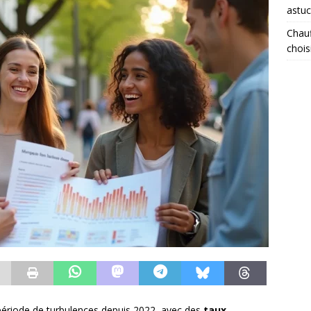
astuc
Chauf
chois
période de turbulences depuis 2022, avec des
taux