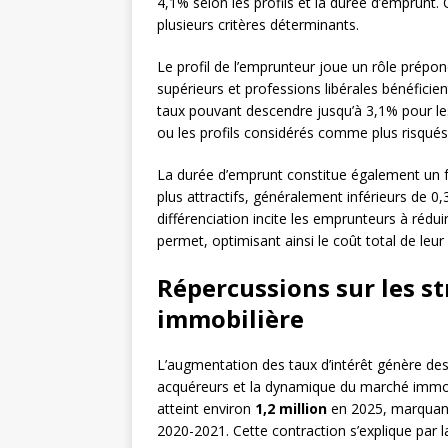
4,1% selon les profils et la durée d’emprunt.
plusieurs critères déterminants.
Le profil de l’emprunteur joue un rôle prépo
supérieurs et professions libérales bénéfici
taux pouvant descendre jusqu’à 3,1% pour les 
ou les profils considérés comme plus risqués
La durée d’emprunt constitue également un fa
plus attractifs, généralement inférieurs de 0
différenciation incite les emprunteurs à réduir
permet, optimisant ainsi le coût total de leu
Répercussions sur les st
immobilière
L’augmentation des taux d’intérêt génère d
acquéreurs et la dynamique du marché immob
atteint environ
1,2 million
en 2025, marquant
2020-2021. Cette contraction s’explique par 